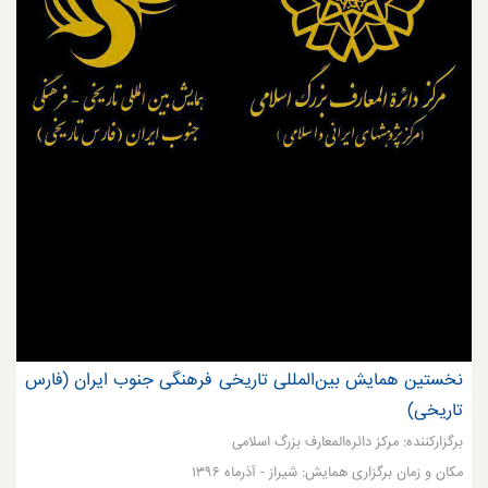
نخستین همایش بین‌المللی تاریخی فرهنگی جنوب ایران (فارس
تاریخی)
برگزارکننده: مرکز دائره‌المعارف بزرگ اسلامی
مکان و زمان برگزاری همایش: شیراز - آذرماه ۱۳۹۶