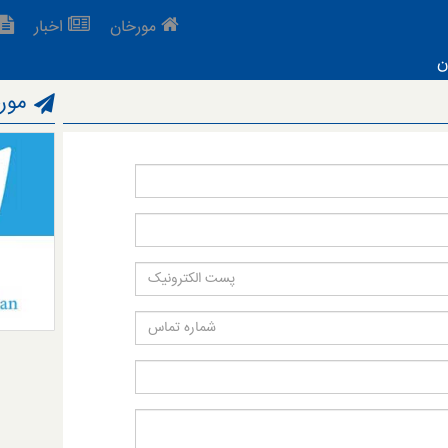
مورخان
اخبار
ن
مورخ