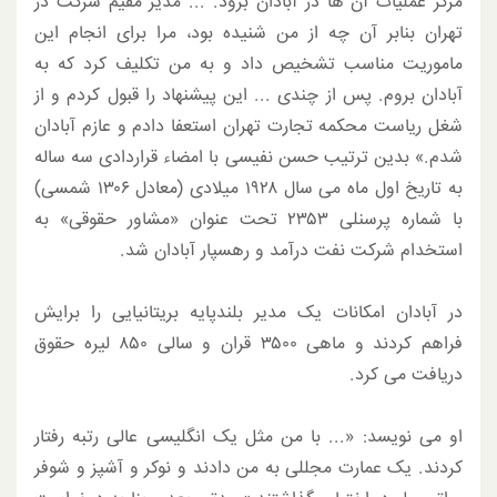
مرکز عملیات آن ها در آبادان برود. ... مدیر مقیم شرکت در
تهران بنابر آن چه از من شنیده بود، مرا برای انجام این
ماموریت مناسب تشخیص داد و به من تکلیف کرد که به
آبادان بروم. پس از چندی ... این پیشنهاد را قبول کردم و از
شغل ریاست محکمه تجارت تهران استعفا دادم و عازم آبادان
شدم.» بدین ترتیب حسن نفیسی با امضاء قراردادی سه ساله
به تاریخ اول ماه می سال ۱۹۲۸ میلادی (معادل ۱۳۰۶ شمسی)
با شماره پرسنلی ۲۳۵۳ تحت عنوان «مشاور حقوقی» به
استخدام شرکت نفت درآمد و رهسپار آبادان شد.
در آبادان امکانات یک مدیر بلندپایه بریتانیایی را برایش
فراهم کردند و ماهی ۳۵۰۰ قران و سالی ۸۵۰ لیره حقوق
دریافت می کرد.
او می نویسد: «... با من مثل یک انگلیسی عالی رتبه رفتار
کردند. یک عمارت مجللی به من دادند و نوکر و آشپز و شوفر