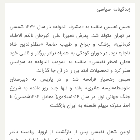
زندگینامه سیاسی
حسن نفیسی ملقب به «مشرف الدوله» در سال ۱۲۷۳ شمسی
در تهران متولد شد. پدرش «میرزا علی اکبرخان ناظم الاطباء
کرمانی»، پزشک و جراح و طبیب خاصة «مظفرالدین شاه
قاجار» بود. در دوران کودکی به همراه برادر بزرگتر و ناتنی خود
«علی اصغر نفیسی» ملقب به «مودب الدوله» به سوئیس
سفر کرد و تحصیلات ابتدایی را در آن جا گذراند.
سپس رهسپار فرانسه شد و در پاریس به دبیرستان
متوسطه«لیسه هانری» رفته و تنها چند روز مانده به شروع
جنگ جهانی اول در سال ۱۹۱۴میلادی( معادل ۱۲۹۲شمسی) با
اخذ مدرک دیپلم فلسفه به ایران بازگشت.
اولین شغل نفیسی پس از بازگشت از اروپا، ریاست دفتر