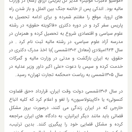
«موسیو لامبرت مولیتر» مدیر کل بلژیکی ارزاق (غله) در وزارت
مالیه بود. اندکی پس از خاتمه جنگ بین الملل و باز شدن راه
های اروپا، موقع را مغتنم شمرده و برای ادامه تحصیل به
پاریس سفر کرد و در دوره دکتری «فاکویته حقوق» در رشته
علوم سیاسی و اقتصادی شروع به تحصیل کرده و همزمان در
مدرسه آزاد علوم سیاسی، در رشته مالیه ثبت نام کرد . در
سال ۱۹۲۴میلادی (معادل ۱۳۰۲شمسی )با اخذ مدرک دکتری در
حقوق، به ایران بازگشت و مدتی در وزارت مالیه و گمرکات
خدمت کرده و سپس با دعوت «علی اکبر داور وزیر عدلیه در
سال ۱۳۰۵شمسی به ریاست «محکمه تجارت تهران» رسید.
در سال ۱۳۰۶شمسی دولت وقت ایران، قرارداد «حق قضاوت
کنسولی» یا «کاپیتولاسیون» را لغو و اعلام کرد که کلیه اتباع
خارجی که در ایران زندگی می کنند، درصورت بروز مشکل
قضائی باید مانند دیگر ایرانیان، به دادگاه های ایران مراجعه
کرده و مشکل قضایی خود را پیگیری کنند. بدین ترتیب،