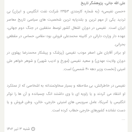
علی الله جانی، پژوهشگر تاریخ
«حسن نفیسی» (به شماره کارمندی ۲۳۵۳ شرکت نفت انگلیس و ایران) بی
تردید یکی از مهم ترین و بلندپایه ترین شخصیت های سیاسی تاریخ معاصر
ایران است. نفیسی در دوران اشغال کشور توسط متفقین در جنگ دوم جهانی،
عهده دار وزارت دارائی در کابینه محمدعلی فروغی بود؛ مقامی حساس در مقطعی
بحرانی.
او برادر آقایان علی اصغر مودب نفیسی (پزشک و پیشکار محمدرضا پهلوی در
دوران ولایت عهدی) و سعید نفیسی (مورخ و ادیب شهیر) و شوهر خواهر علی
امینی (نخست وزیر دهه ۴۰ شمسی) است.
نفیسی در خاطراتش، بی ملاحظه و بسیار سخاوتمندانه به اشخاصی که از عملکرد
او انتقاد می کردند و یا زاویه ای با وی داشتند انگ چسبانده و آن ها را نوکر
انگلیس یا آمریکا، عامل سرویس های امنیتی خارجی، خائن، وطن فروش و یا
دست نشانده کشورهای خارجی خطاب کرده است.
...
شنبه ۳ تیر ۱۴۰۲