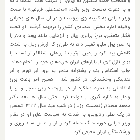
و متعاقب حمله متفقین به ایران، از شرکت نفت استعفا داده
و به دعوت نخست وزیر وقت، «محمدعلی فروغی» با سمت
وزیر دارایی به کابینه وی پیوست و در آن سال های بحرانی
وظیفه اداره بخش اقتصادی کشور را برعهده گرفت. او تحت
فشار متفقین، نرخ برابری ریال و ارزهایی مانند پوند و دلار را
به ضرر پول ملی، تغییر داد، به طوری که ارزش ریال به شدت
کاهش پیدا کرد و بدین ترتیب نیروهای اشغالگر توانستند با
بهای نازل تری از بازارهای ایران خریدهای خود را انجام دهند.
چاپ اسکناس بدون پشتوانه منجر به بروز ابر تورم و ابر
نقدینگی وحشتناکی در کشور شد . همین امر باعث بروز
انتقاداتی به نحوه عملکرد او در وزارت دارایی منجر و او را
وادار به کناره گیری از دولت کرد. حتی سال ها بعد دکتر
محمد مصدق (نخست وزیر) در شب عید سال ۱۳۳۲ شمسی
در یک نطق رادیویی، به شدت به سیاست های او در مقام
وزیر دارایی دوره جنگ حمله کرد و او را عامل سیه روزی و
ورشکستگی ایران معرفی کرد .