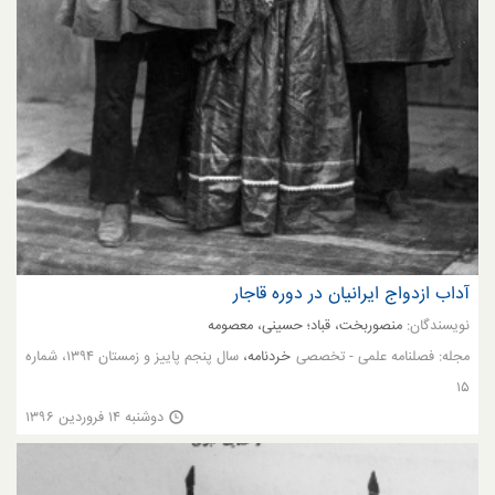
آداب ازدواج ایرانیان در دوره قاجار
نویسندگان:
منصوربخت، قباد؛ حسینی، معصومه
مجله:
فصلنامه علمی - تخصصی
خردنامه،
سال پنجم پاییز و زمستان ۱۳۹۴، شماره
۱۵
دوشنبه ۱۴ فروردین ۱۳۹۶