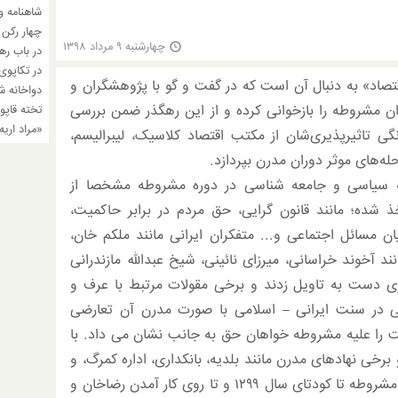
شاهنامه و
چهارشنبه ۹ مرداد ۱۳۹۸
در باب ره
در تکاپوی
قتصاد» به دنبال آن است که در گفت و گو با پژوهشگران و
دواخانه ش
ان مشروطه را بازخوانی کرده و از این رهگذر ضمن بررسی
تخته قاپو
«مراد اری
گی تاثیرپذیری‌شان از مکتب اقتصاد کلاسیک، لیبرالیسم،
ه‌های موثر دوران مدرن بپردازد.
ه سیاسی و جامعه شناسی در دوره مشروطه مشخصا از
ذ شده؛ مانند قانون گرایی، حق مردم در برابر حاکمیت،
ن مسائل اجتماعی و... متفکران ایرانی مانند ملکم خان،
د آخوند خراسانی، میرزای نائینی، شیخ عبدالله مازندرانی
ی دست به تاویل زدند و برخی مقولات مرتبط با عرف و
نی در سنت ایرانی – اسلامی با صورت مدرن آن تعارضی
 را علیه مشروطه خواهان حق به جانب نشان می داد. با
 نهادهای مدرن مانند بلدیه، بانکداری، اداره کمرگ، و
امور مالیه و ... پدید آمدند که از دوران مشروطه تا کودتای سال ۱۲۹۹ و تا روی کار آمدن رضاخان و